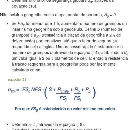
Determinar o fator de segurança global
FS
, através da
g
equação (16).
Não incluir a geogrelha nesta etapa, adotando portanto,
R
= 0
.
g
Se
FS
for menor que 1,5, aumentar o número de grampos ou
g
inserir uma geogrelha sob a geocélula. Definir
b
(número de
grampos) e
a
(resistência à tração da geogrelha a 2% de
2%
deformação) por tentativas, até que o fator de segurança
requerido seja atingido. Um processo rápido é estabelecer o
número de grampos
b
através da equação (14), atribuindo a
d
p
um valor igual a 2 ou 3 diâmetros de célula; então a resistência
à tração requerida para a geogrelha pode ser facilmente
calculada como
Determinar
L
através da equação (19).
a