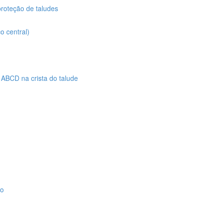
proteção de taludes
o central)
 ABCD na crista do talude
ão